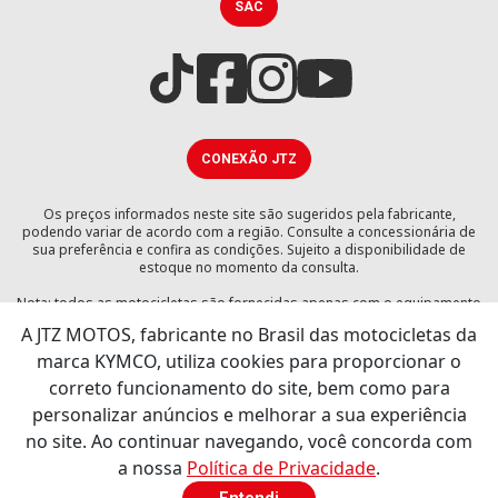
SAC
CONEXÃO JTZ
Os preços informados neste site são sugeridos pela fabricante,
podendo variar de acordo com a região. Consulte a concessionária de
sua preferência e confira as condições. Sujeito a disponibilidade de
estoque no momento da consulta.
Nota: todos as motocicletas são fornecidas apenas com o equipamento
exigido por lei. As motocicletas representadas nas imagens e vídeos
A JTZ MOTOS, fabricante no Brasil das motocicletas da
deste sítio Web podem também ser diferentes. As imagens podem
incluir extras opcionais.
marca KYMCO, utiliza cookies para proporcionar o
correto funcionamento do site, bem como para
Av. Prefeito Luis Latorre, 4950 - Vila das Hortencias - Jundiaí - SP - CEP:
personalizar anúncios e melhorar a sua experiência
13209-430
JTZ INDUSTRIA E COMERCIO DE VEICULOS LTDA - CNPJ:17.799.666/0002-
no site. Ao continuar navegando, você concorda com
35
a nossa
Política de Privacidade
.